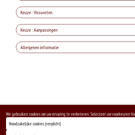
T
Keuze : Vissoorten
Go
Keuze : Aanpassingen
Ko
Parme
Piz
Allergenen informatie
G
Ij
F
Geen aangegeven allergenen.
Do
M
Zo
A
K
Zonder
Ze
R
We gebruiken cookies om uw ervaring te verbeteren. Selecteer uw voorkeuren hi
Noodzakelijke cookies (verplicht)
Cha
S