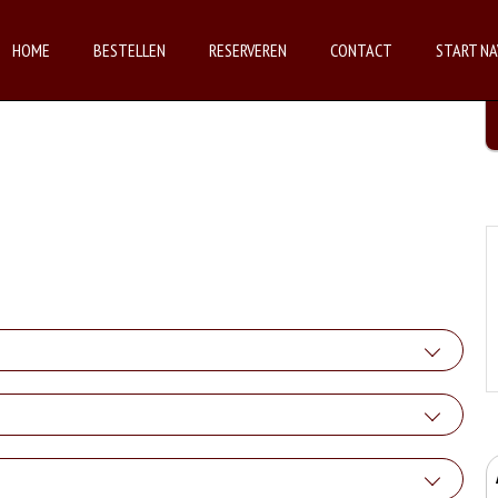
HOME
BESTELLEN
RESERVEREN
CONTACT
START NA
Kaas
+€1.50
Ham
zzarella