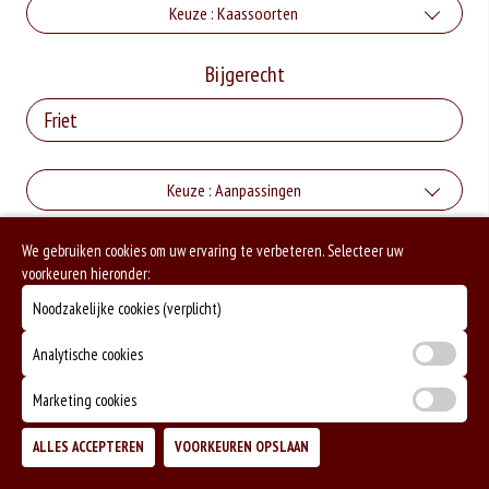
Keuze : Kaassoorten
Kaas
Bijgerecht
+€1.50
Mozzarella
Keuze : Aanpassingen
+€1.50
Gorgonzola
Extra Pitabrood
We gebruiken cookies om uw ervaring te verbeteren. Selecteer uw
Allergenen informatie
+€1.50
voorkeuren hieronder:
Parmezaanse kaas
+€1.00
Noodzakelijke cookies (verplicht)
Geen aangegeven allergenen.
Extra Turks Brood
+€1.50
Analytische cookies
Fetakaas
+€1.00
Extra vlees
Marketing cookies
+€1.50
Ei
+€2.50
ALLES ACCEPTEREN
VOORKEUREN OPSLAAN
TOEVOEGEN
Extra kaas
+€1.00