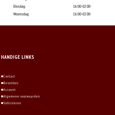
Dinsdag:
16:00-02:00
Woensdag:
16:00-02:00
HANDIGE LINKS
■
Contact
■
Bestellen
■
Account
■
Algemene voorwaarden
■
Solliciteren